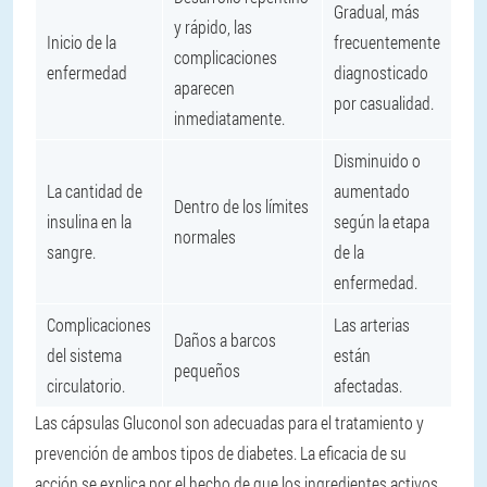
Gradual, más
y rápido, las
Inicio de la
frecuentemente
complicaciones
enfermedad
diagnosticado
aparecen
por casualidad.
inmediatamente.
Disminuido o
La cantidad de
aumentado
Dentro de los límites
insulina en la
según la etapa
normales
sangre.
de la
enfermedad.
Complicaciones
Las arterias
Daños a barcos
del sistema
están
pequeños
circulatorio.
afectadas.
Las cápsulas Gluconol son adecuadas para el tratamiento y
prevención de ambos tipos de diabetes. La eficacia de su
acción se explica por el hecho de que los ingredientes activos